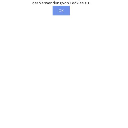
der Verwendung von Cookies zu.
OK
Schlüsseldienst
info@schluesseldienst-fuerth-24.de
Startseite
Einsatzgebiete
Kontakte
Partner
Impressum
Wir sind Ihr vertrauenswürdiger Partner für professionelle