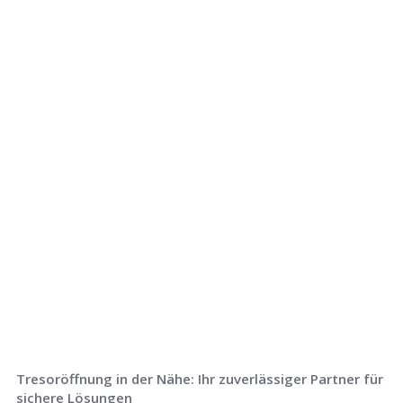
Rufen Sie uns jetzt an und
lassen Sie
uns Ihr Problem lösen!
Tresoröffnung in der Nähe: Ihr zuverlässiger Partner für
sichere Lösungen